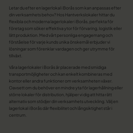
Letar du efter en lagerlokal i Borås som kan anpassas efter
din verksamhets behov? Hos Hantverkslokaler hittar du
flexibla och moderna lagerlokaler i Borås, perfekta för
företag som söker effektiva ytor för förvaring, logistik eller
lätt produktion. Med vårt personliga engagemang och
förståelse för varje kunds unika önskemål erbjuder vi
lösningar som förenklar vardagen och ger utrymme för
tillväxt.
Våra lagerlokaler i Borås är placerade med smidiga
transportmöjligheter och kan enkelt kombineras med
kontor eller andra funktioner om verksamheten växer.
Oavsett om du behöver en mindre yta för lagerhållning eller
större lokaler för distribution, hjälper vi dig att hitta rätt
alternativ som stödjer din verksamhets utveckling. Välj en
lagerlokal i Borås där flexibilitet och långsiktighet står i
centrum.