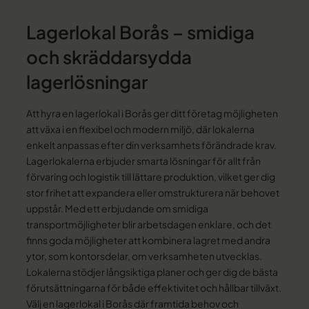
Lagerlokal Borås – smidiga
och skräddarsydda
lagerlösningar
Att hyra en lagerlokal i Borås ger ditt företag möjligheten
att växa i en flexibel och modern miljö, där lokalerna
enkelt anpassas efter din verksamhets förändrade krav.
Lagerlokalerna erbjuder smarta lösningar för allt från
förvaring och logistik till lättare produktion, vilket ger dig
stor frihet att expandera eller omstrukturera när behovet
uppstår. Med ett erbjudande om smidiga
transportmöjligheter blir arbetsdagen enklare, och det
finns goda möjligheter att kombinera lagret med andra
ytor, som kontorsdelar, om verksamheten utvecklas.
Lokalerna stödjer långsiktiga planer och ger dig de bästa
förutsättningarna för både effektivitet och hållbar tillväxt.
Välj en lagerlokal i Borås där framtida behov och