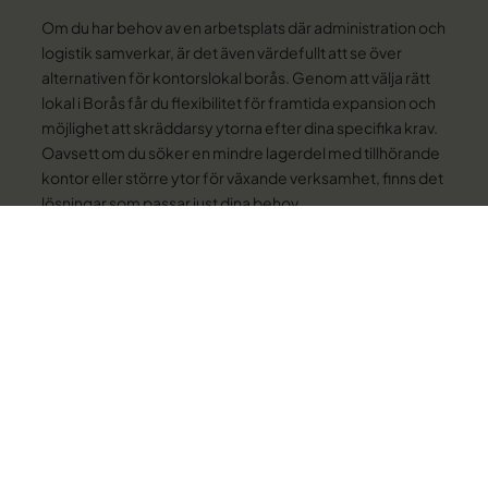
Om du har behov av en arbetsplats där administration och
logistik samverkar, är det även värdefullt att se över
alternativen för
kontorslokal borås
. Genom att välja rätt
lokal i Borås får du flexibilitet för framtida expansion och
möjlighet att skräddarsy ytorna efter dina specifika krav.
Oavsett om du söker en mindre lagerdel med tillhörande
kontor eller större ytor för växande verksamhet, finns det
lösningar som passar just dina behov.
Så väljer du rätt
lagerlokal i Borås
Att välja rätt lagerlokal i Borås handlar om mer än bara
antal kvadratmeter. Det är viktigt att lokalen passar
verksamhetens arbetsflöden, framtida planer och krav