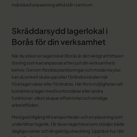
individuell anpassning alltid står i centrum.
Skräddarsydd lagerlokal i
Borås för din verksamhet
När du söker en lagerlokal i Borås är det viktigt att hitta en
lösning som kan anpassas efter just din verksamhets
behov. Genom flexibla planlösningar och moderna ytor
kan du enkelt skala upp eller förändra lokalen när
företaget växer eller förändras. Här finns möjligheten att
kombinera lager med kontorsdelar eller andra
funktioner, vilket skapar effektivitet och smidiga
arbetsflöden.
Med god tillgång till transportleder och en placering som
underlättar logistik, får du en lagerlokal som stödjer både
dagliga rutiner och långsiktig utveckling. Upptäck hur rätt