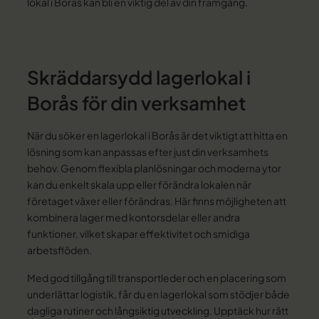
lokal i Borås kan bli en viktig del av din framgång.
Skräddarsydd lagerlokal i
Borås för din verksamhet
När du söker en lagerlokal i Borås är det viktigt att hitta en
lösning som kan anpassas efter just din verksamhets
behov. Genom flexibla planlösningar och moderna ytor
kan du enkelt skala upp eller förändra lokalen när
företaget växer eller förändras. Här finns möjligheten att
kombinera lager med kontorsdelar eller andra
funktioner, vilket skapar effektivitet och smidiga
arbetsflöden.
Med god tillgång till transportleder och en placering som
underlättar logistik, får du en lagerlokal som stödjer både
dagliga rutiner och långsiktig utveckling. Upptäck hur rätt