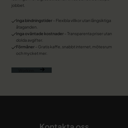
jobbet.
Inga bindningstider
– Flexibla villkor utan långsiktiga
åtaganden.
Inga oväntade kostnader
– Transparenta priser utan
dolda avgifter.
Förmåner
– Gratis kaffe, snabbt internet, mötesrum
och mycket mer.
Workinn
Kontakta oss