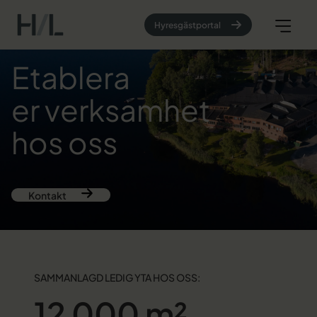
Hyresgästportal
Etablera
er verksamhet
hos oss
Kontakt
SAMMANLAGD LEDIG YTA HOS OSS:
12 000 m²