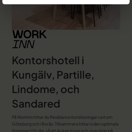
Kontorshotell i
Kungälv, Partille,
Lindome, och
Sandared
På Workinn hittar du flexibla kontorslösningar runt om
Göteborg och i Borås. Tillsammans hittar vi den optimala
lösningen för dig, så att du kan trivas och utvecklas på