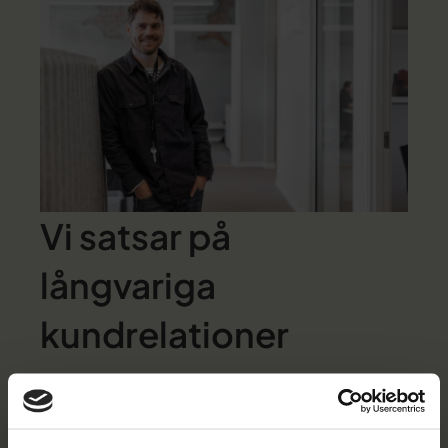
Vi satsar på
långvariga
kundrelationer
Vi på hantverkslokaler vill att våra kunder ska växa
tillsammans med oss. Vårt mål är att kunna ha lösningar
som passar alla oavsett om man under resans gång