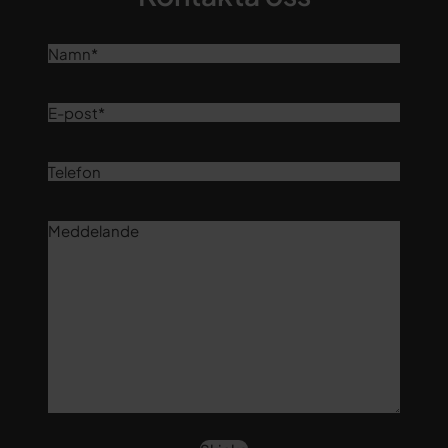
Namn
(Obligatoriskt)
E-
post
Telefon
Meddelande