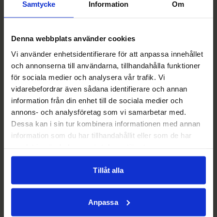
behöver större eller mindre, fler kontorsplatser eller
Samtycke
Information
Om
kanske nya lagerytor. Oavsett vilka utmaningar ert
företag möter så finns vi här för att göra er resa så smidig
som möjligt!
Denna webbplats använder cookies
Vi använder enhetsidentifierare för att anpassa innehållet
Boka rundtur
och annonserna till användarna, tillhandahålla funktioner
för sociala medier och analysera vår trafik. Vi
vidarebefordrar även sådana identifierare och annan
information från din enhet till de sociala medier och
annons- och analysföretag som vi samarbetar med.
Dessa kan i sin tur kombinera informationen med annan
information som du har tillhandahållit eller som de har
samlat in när du har använt deras tjänster.
Tillåt alla
Anpassa